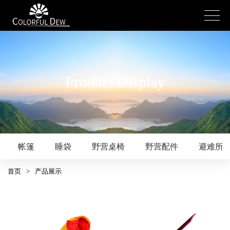
Product Display
帐篷
睡袋
野营桌椅
野营配件
避难所
首页
>
产品展示