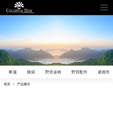
Product Display
帐篷
睡袋
野营桌椅
野营配件
避难所
首页
>
产品展示